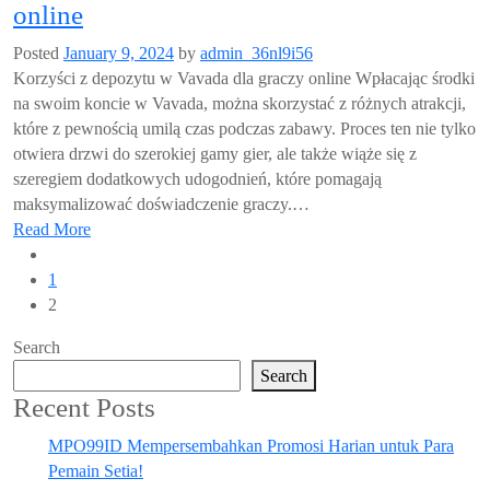
online
Posted
January 9, 2024
by
admin_36nl9i56
Korzyści z depozytu w Vavada dla graczy online Wpłacając środki
na swoim koncie w Vavada, można skorzystać z różnych atrakcji,
które z pewnością umilą czas podczas zabawy. Proces ten nie tylko
otwiera drzwi do szerokiej gamy gier, ale także wiąże się z
szeregiem dodatkowych udogodnień, które pomagają
maksymalizować doświadczenie graczy.…
Read More
Posts
1
navigation
2
Search
Search
Recent Posts
MPO99ID Mempersembahkan Promosi Harian untuk Para
Pemain Setia!