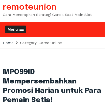
Skip
remoteunion
to
content
Cara Menerapkan Strategi Ganda Saat Main Slot
Menu
Home
Category:
Game Online
MPO99ID
Mempersembahkan
Promosi Harian untuk Para
Pemain Setia!