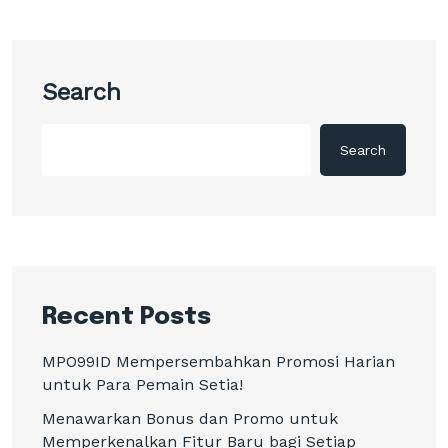
Search
Search
Recent Posts
MPO99ID Mempersembahkan Promosi Harian
untuk Para Pemain Setia!
Menawarkan Bonus dan Promo untuk
Memperkenalkan Fitur Baru bagi Setiap