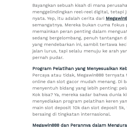
Bayangkan sebuah kisah di mana perusahaa
menggelindingkan reel-reel digital, tetap
nyata. Yep, itu adalah cerita dari
Megawin
semangatnya. Mereka bukan cuma fokus pad
memainkan peran penting dalam menguatka
sedang bergelombang, penuh tantangan dan 
yang mendebarkan ini, sambil tertawa kec
jalan lurus, tapi selalu menuju ke arah y
pernah pudar.
Program Pelatihan yang Menyesuaikan Keb
Percaya atau tidak, Megawin888 ternyata
online dan slot gacor mudah menang. Di bali
menyentuh bidang yang lebih penting: pel
Kok bisa? Ya, mereka sadar bahwa dunia ki
menyediakan program pelatihan keren yan
main slot deposit 10k dan slot deposit 5k
bersaing di tingkatan internasional.
Megawin888 dan Perannya dalam Menguran