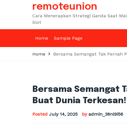
Skip
remoteunion
to
Cara Menerapkan Strategi Ganda Saat Ma
content
Slot
Home
Sample Page
Home
Bersama Semangat Tak Pernah P
Bersama Semangat T
Buat Dunia Terkesan!
Posted
July 14, 2025
by
admin_36nl9i56