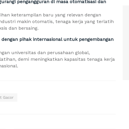
rangi pengangguran di masa otomatisasi dan
ihan keterampilan baru yang relevan dengan
dustri makin otomatis, tenaga kerja yang terlatih
sis dan bersaing.
 dengan pihak internasional untuk pengembangan
gan universitas dan perusahaan global,
tihan, demi meningkatkan kapasitas tenaga kerja
nasional.
t Gacor