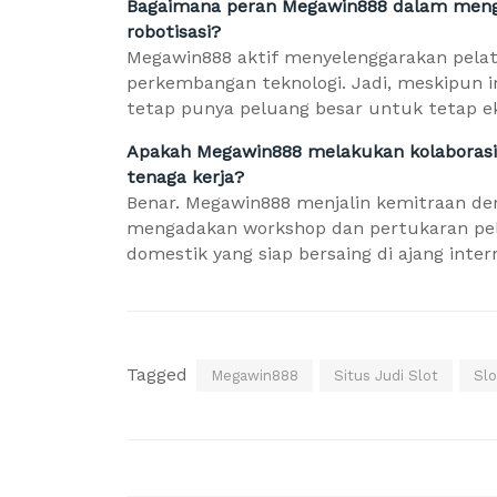
Bagaimana peran Megawin888 dalam mengu
robotisasi?
Megawin888 aktif menyelenggarakan pelat
perkembangan teknologi. Jadi, meskipun in
tetap punya peluang besar untuk tetap ek
Apakah Megawin888 melakukan kolaborasi
tenaga kerja?
Benar. Megawin888 menjalin kemitraan den
mengadakan workshop dan pertukaran pela
domestik yang siap bersaing di ajang inter
Tagged
Megawin888
Situs Judi Slot
Slo