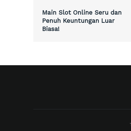
Post
Main Slot Online Seru dan
navigation
Penuh Keuntungan Luar
Biasa!