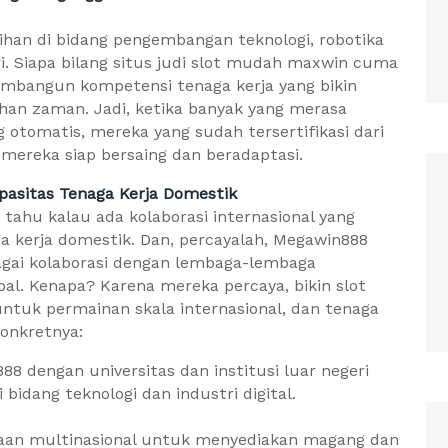
han di bidang pengembangan teknologi, robotika
i. Siapa bilang situs judi slot mudah maxwin cuma
embangun kompetensi tenaga kerja yang bikin
han zaman. Jadi, ketika banyak yang merasa
 otomatis, mereka yang sudah tersertifikasi dari
mereka siap bersaing dan beradaptasi.
apasitas Tenaga Kerja Domestik
tahu kalau ada kolaborasi internasional yang
kerja domestik. Dan, percayalah, Megawin888
gai kolaborasi dengan lembaga-lembaga
lobal. Kenapa? Karena mereka percaya, bikin slot
a untuk permainan skala internasional, dan tenaga
konkretnya:
8 dengan universitas dan institusi luar negeri
bidang teknologi dan industri digital.
aan multinasional untuk menyediakan magang dan